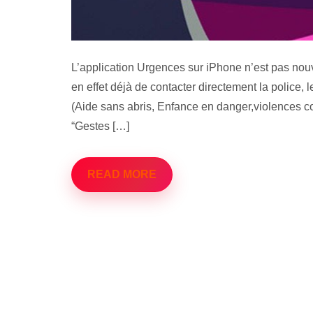
IPHON.FR – URGENCES : UN
L’application Urgences sur iPhone n’est pas nouvel
TOU
en effet déjà de contacter directement la police,
(Aide sans abris, Enfance en danger,violences co
“Gestes […]
READ MORE