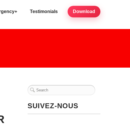
rgency+
Testimonials
Download
SUIVEZ-NOUS
R