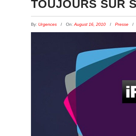
TOUJOURS SUR S
By:
Urgences
On:
August 16, 2010
Presse