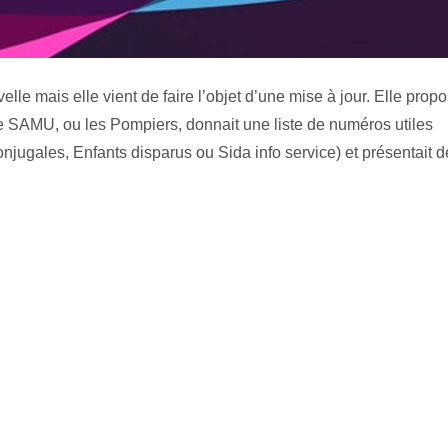
E APPLICATION IPHONE GRATUITE À AVOIR
le mais elle vient de faire l’objet d’une mise à jour. Elle propo
JOURS SUR SOI ?
 le SAMU, ou les Pompiers, donnait une liste de numéros utiles
njugales, Enfants disparus ou Sida info service) et présentait d
Presse