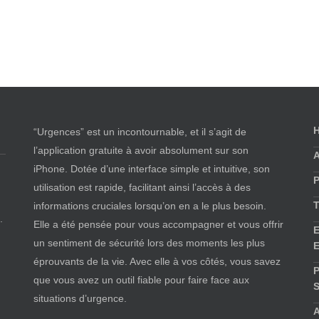
“Urgences” est un incontournable, et il s’agit de
l’application gratuite à avoir absolument sur son
iPhone. Dotée d’une interface simple et intuitive, son
P
utilisation est rapide, facilitant ainsi l’accès à des
T
informations cruciales lorsqu’on en a le plus besoin.
.
Elle a été pensée pour vous accompagner et vous offrir
E
un sentiment de sécurité lors des moments les plus
E
éprouvants de la vie. Avec elle à vos côtés, vous savez
P
que vous avez un outil fiable pour faire face aux
S
situations d’urgence.
A