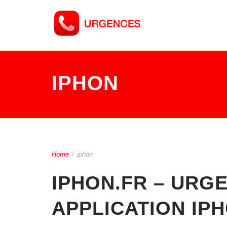
IPHON
Home
/
iphon
IPHON.FR – URGE
APPLICATION IP