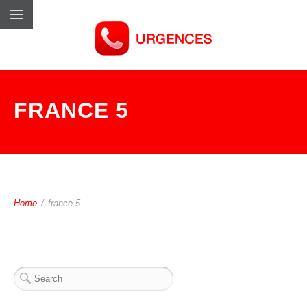
FRANCE 5
Home
/
france 5